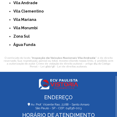
Vila Andrade
Vila Clementino
Vila Mariana
Vila Morumbi
Zona Sul
Água Funda
O conteúdo do texto "
Inspeção de Veículos Nacionais Vila Andrade
" é de direito
reservado. Sua reprodução, parcial ou total, mesmo citando nossos links, é proibida sem
a autorização do autor. Crime de violação de direito autoral – artigo 184 do Código
Penal –
Lei 9610/98 - Lei de direitos autorais
.
ENDEREÇO
Av. Prof. Vicente Rao, 2268 - Santo Amaro
São Paulo - SP - CEP: 04636-003
HORÁRIO DE ATENDIMENTO