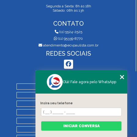
Segunda a Sexta: 8h às 18h
Sábado: 08h às 13h
CONTATO
(11) 5524-2525
(11) 95339-8770
atendimento@ecvpaulista.com.br
REDES SOCIAIS
MENU
Olá! Fale agora pelo WhatsApp
HOME
QUEM SOMOS
Insira seu telefone
SERVIÇOS
BLOG
REGRAS DE VISTORIA
INICIAR CONVERSA
CONTATO