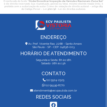
O conteúdo do texto "
Onde Encontrar Inspeção de Veículos Nacionais Zona Sul
"
é de direito reservado. Sua reprodução, parcial ou total, mesmo citando nossos links, é
proibida sem a autorização do autor. Crime de violação de direito autoral – artigo 184
do Código Penal –
Lei 9610/98 - Lei de direitos autorais
.
ENDEREÇO
Av. Prof. Vicente Rao, 2268 - Santo Amaro
São Paulo - SP - CEP: 04636-003
HORÁRIO DE ATENDIMENTO
Segunda a Sexta: 8h às 18h
Sábado: 08h às 13h
CONTATO
(11) 5524-2525
(11) 95339-8770
atendimento@ecvpaulista.com.br
REDES SOCIAIS