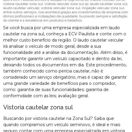
vistoria cautelar zona sul, vistoria veicular zona sul sp, laudo cautelar zona sul,
laudo cautelar veicular, vistoria veicular zona sul, inspeção veicular zona sul,
entre outros serviços. Isso acontece graças aos investimentos da empresa com
ótimos profissionais e instalações de qualidade, buscando sempre a satisfação
do cliente e a excelência em produtos e trabalhos.
Se você busca por uma empresa especializada em laudo
cautelar na zona sul, conheça a ECV Paulista e conte com o
melhor custo benefício da região. O laudo cautelar veicular
irá analisar o veículo de modo geral, desde a sua
funcionalidade até a análise da documentação. Além disso, é
importante garantir um veículo capacitado e dentro da lei,
deixando todos os documentos em dia. Este procedimento,
também conhecido como perícia cautelar, não é
considerado um serviço obrigatório, mas é capaz de garantir
uma grande variedade de benefícios para o comprador,
como: garantia de suas funcionalidades; garantia de
conformidade com as leis; avaliação geral.
Vistoria cautelar zona sul
Buscando por vistoria cautelar na Zona Sul? Saiba que
quando compramos um veículo seminovo, é ideal e mais
seguro contar com uma empresa especializada em vistoria