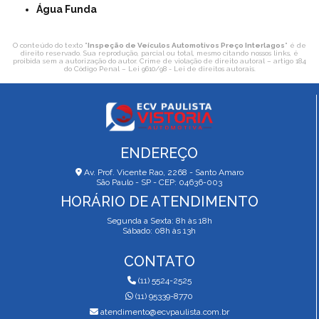
Água Funda
O conteúdo do texto "
Inspeção de Veículos Automotivos Preço Interlagos
" é de
direito reservado. Sua reprodução, parcial ou total, mesmo citando nossos links, é
proibida sem a autorização do autor. Crime de violação de direito autoral – artigo 184
do Código Penal –
Lei 9610/98 - Lei de direitos autorais
.
ENDEREÇO
Av. Prof. Vicente Rao, 2268 - Santo Amaro
São Paulo - SP - CEP: 04636-003
HORÁRIO DE ATENDIMENTO
Segunda a Sexta: 8h às 18h
Sábado: 08h às 13h
CONTATO
(11) 5524-2525
(11) 95339-8770
atendimento@ecvpaulista.com.br