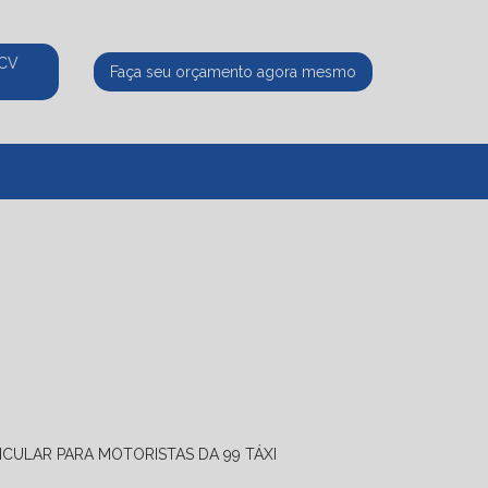
ECV
Faça seu orçamento agora mesmo
525
(11) 95339-8770
atendimento@ecvpaulista.com.br
ICULAR PARA MOTORISTAS DA 99 TÁXI