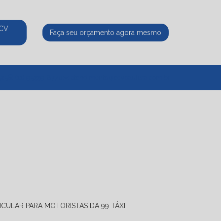
ECV
Faça seu orçamento agora mesmo
525
(11) 95339-8770
atendimento@ecvpaulista.com.br
ICULAR PARA MOTORISTAS DA 99 TÁXI