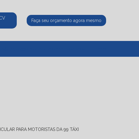
ECV
Faça seu orçamento agora mesmo
525
(11) 95339-8770
atendimento@ecvpaulista.com.br
ICULAR PARA MOTORISTAS DA 99 TÁXI