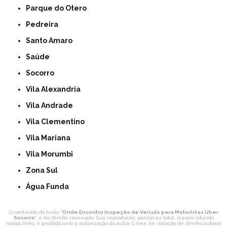
Parque do Otero
Pedreira
Santo Amaro
Saúde
Socorro
Vila Alexandria
Vila Andrade
Vila Clementino
Vila Mariana
Vila Morumbi
Zona Sul
Água Funda
O conteúdo do texto "
Onde Encontro Inspeção de Veículo para Motoristas Uber
Socorro
" é de direito reservado. Sua reprodução, parcial ou total, mesmo citando
nossos links, é proibida sem a autorização do autor. Crime de violação de direito autoral