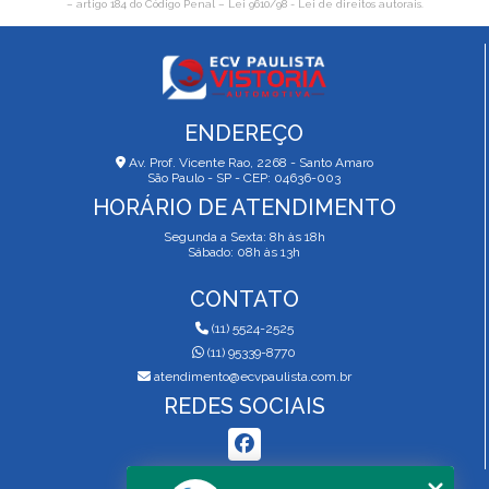
– artigo 184 do Código Penal –
Lei 9610/98 - Lei de direitos autorais
.
ENDEREÇO
Av. Prof. Vicente Rao, 2268 - Santo Amaro
São Paulo - SP - CEP: 04636-003
HORÁRIO DE ATENDIMENTO
Segunda a Sexta: 8h às 18h
Sábado: 08h às 13h
CONTATO
(11) 5524-2525
(11) 95339-8770
atendimento@ecvpaulista.com.br
REDES SOCIAIS